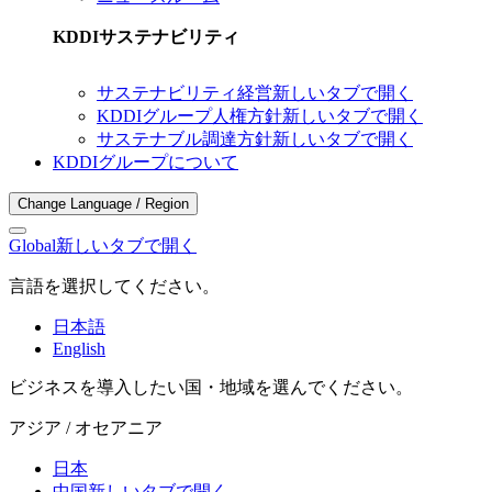
KDDIサステナビリティ
サステナビリティ経営
新しいタブで開く
KDDIグループ人権方針
新しいタブで開く
サステナブル調達方針
新しいタブで開く
KDDIグループについて
Change Language / Region
Global
新しいタブで開く
言語を選択してください。
日本語
English
ビジネスを導入したい国・地域を選んでください。
アジア / オセアニア
日本
中国
新しいタブで開く