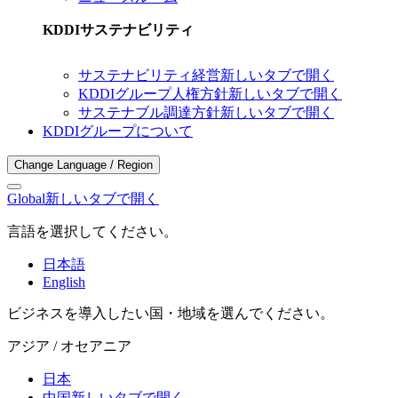
KDDIサステナビリティ
サステナビリティ経営
新しいタブで開く
KDDIグループ人権方針
新しいタブで開く
サステナブル調達方針
新しいタブで開く
KDDIグループについて
Change Language / Region
Global
新しいタブで開く
言語を選択してください。
日本語
English
ビジネスを導入したい国・地域を選んでください。
アジア / オセアニア
日本
中国
新しいタブで開く