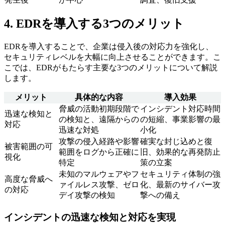
4. EDRを導入する3つのメリット
EDRを導入することで、企業は侵入後の対応力を強化し、
セキュリティレベルを大幅に向上させることができます。こ
こでは、EDRがもたらす主要な3つのメリットについて解説
します。
メリット
具体的な内容
導入効果
脅威の活動初期段階で
インシデント対応時間
迅速な検知と
の検知と、遠隔からの
の短縮、事業影響の最
対応
迅速な対処
小化
攻撃の侵入経路や影響
確実な封じ込めと復
被害範囲の可
範囲をログから正確に
旧、効果的な再発防止
視化
特定
策の立案
未知のマルウェアやフ
セキュリティ体制の強
高度な脅威へ
ァイルレス攻撃、ゼロ
化、最新のサイバー攻
の対応
デイ攻撃の検知
撃への備え
インシデントの迅速な検知と対応を実現