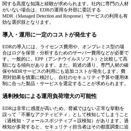
関する高度な知識と経験が求められます。社内に専門の人材
がいない場合は、EDRの運用を外部に委託する
MDR（Managed Detection and Response）サービスの利用も有
効な選択肢となります。
導入・運用に一定のコストが発生する
EDRの導入には、ライセンス費用や、オンプレミス型の場
合はログを保管・分析するためのサーバー費用などが必要で
す。一般的に、EPP（アンチウイルスソフト）と比較して高
額になる傾向があります。また、前述の通り、専門人材の確
保やMDRサービスの利用にも追加コストが発生します。費
用対効果を慎重に検討し、自社のセキュリティ予算や運用体
制に合った製品・サービスを選定することが求められます。
過剰検知による運用負荷増大の可能性
EDRは非常に感度が高いため、脅威ではない正常な挙動を
誤って「不審なアクティビティ」として検知してしまうこと
（過検知・フォールスポジティブ＝誤検知）があります。過
検知が多発すると、セキュリティ担当者はその都度調査に追