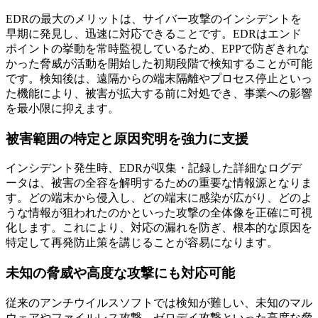
EDRの最大のメリットは、サイバー攻撃のインシデントを
早期に発見し、迅速に対応できることです。EDRはエンド
ポイントの挙動を常時監視しているため、EPPで防ぎきれな
かった脅威が活動を開始した初期段階で検知することが可能
です。検知後は、遠隔からの端末隔離やプロセス停止といっ
た機能により、被害が拡大する前に対処でき、事業への影響
を最小限に抑えます。
被害範囲の特定と原因究明を強力に支援
インシデント発生時、EDRが収集・記録した詳細なログデ
ータは、被害の全容を解明するための重要な情報源となりま
す。どの端末から侵入し、どの端末に感染が広がり、どのよ
うな情報が狙われたのかといった攻撃の全体像を正確に可視
化します。これにより、対応の漏れを防ぎ、根本的な原因を
特定して再発防止策を講じることが容易になります。
未知の脅威や高度な攻撃にも対応可能
従来のアンチウイルスソフトでは検知が難しい、未知のマル
ウェアやファイルレス攻撃、ゼロデイ攻撃といった高度な脅