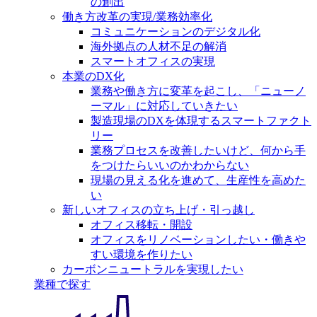
の創出
働き方改革の実現/業務効率化
コミュニケーションのデジタル化
海外拠点の人材不足の解消
スマートオフィスの実現
本業のDX化
業務や働き方に変革を起こし、「ニューノ
ーマル」に対応していきたい
製造現場のDXを体現するスマートファクト
リー
業務プロセスを改善したいけど、何から手
をつけたらいいのかわからない
現場の見える化を進めて、生産性を高めた
い
新しいオフィスの立ち上げ・引っ越し
オフィス移転・開設
オフィスをリノベーションしたい・働きや
すい環境を作りたい
カーボンニュートラルを実現したい
業種で探す