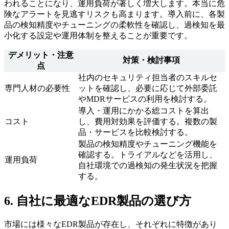
われることになり、運用負荷が著しく増大します。本当に危
険なアラートを見逃すリスクも高まります。導入前に、各製
品の検知精度やチューニングの柔軟性を確認し、過検知を最
小化する設定や運用体制を整えることが重要です。
デメリット・注意
対策・検討事項
点
社内のセキュリティ担当者のスキルセ
専門人材の必要性
ットを確認し、必要に応じて外部委託
やMDRサービスの利用を検討する。
導入・運用にかかる総コストを算出
コスト
し、費用対効果を評価する。複数の製
品・サービスを比較検討する。
製品の検知精度やチューニング機能を
確認する。トライアルなどを活用し、
運用負荷
自社環境での過検知の発生状況を把握
する。
6. 自社に最適なEDR製品の選び方
市場には様々なEDR製品が存在し、それぞれに特徴があり