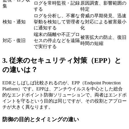
ログを常時監視・記録
原因調査、影響範囲の
集
する
特定
ログを分析し、不審な
脅威の早期発見、迅速
検知・通知
挙動を検知して管理者
な対応による被害最小
に通知する
化
端末の隔離や不正プロ
被害拡大の防止、復旧
対応・復旧
セスの停止などを遠隔
時間の短縮
で実行する
3. 従来のセキュリティ対策（EPP）と
の違いは？
EDRとしばしば比較されるのが、EPP（Endpoint Protection
Platform）です。EPPは、アンチウイルスを中心とした総合
的なエンドポイント防御ソリューションで、両者はエンドポ
イントを守るという目的は同じですが、その役割とアプロー
チが大きく異なります。
防御の目的とタイミングの違い