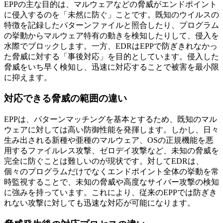
EPPの主な目的は、マルウェアなどの脅威がエンドポイント
に侵入するのを「未然に防ぐ」ことです。既知のウイルスの
特徴を記録したパターンファイルと照合したり、プログラム
の挙動からマルウェア特有の動きを検知したりして、侵入を
水際でブロックします。一方、EDRはEPPで防ぎきれなかっ
た脅威に対する「事後対応」を目的としています。侵入した
脅威をいち早く検知し、迅速に対応することで被害を最小限
に抑えます。
対応できる脅威の範囲の違い
EPPは、パターンマッチングを基本とするため、既知のマル
ウェアに対しては高い防御性能を発揮します。しかし、日々
生み出される新種や亜種のマルウェア、OSの正規機能を悪
用するファイルレス攻撃、ゼロデイ攻撃など、未知の脅威を
完全に防ぐことは難しいのが現状です。対してEDRは、
個々のプログラムだけでなくエンドポイント全体の挙動を常
時監視することで、未知の脅威や高度なサイバー攻撃の検知
に強みを持っています。これにより、従来のEPPでは防ぎき
れない攻撃に対しても迅速な対応が可能になります。