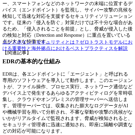
ー、スマートフォンなどのネットワークの末端に位置するデ
バイス（エンドポイント）を監視し、サイバー攻撃の兆候を
検知して迅速な対応を支援するセキュリティソリューション
です。従来の「侵入を防ぐ」対策だけでは不十分な場合があ
るため、「侵入されることを前提」とし、脅威が侵入した後
の検知と対応（Detection and Response）に重点を置いている
点が大きな特徴です。
エンドポイントセキュリティとは？ゼロトラストモデルにお
ける重要性と海外拠点におけるベストプラクティスを解説
【関連記事】
EDRの基本的な仕組み
EDRは、各エンドポイントに「エージェント」と呼ばれる
専用のソフトウェアを導入して動作します。このエージェン
トが、ファイル操作、プロセス実行、ネットワーク通信など
デバイス上で発生するあらゆるアクティビティログを常時収
集し、クラウドやオンプレミスの管理サーバーへ送信しま
す。管理サーバーでは、収集された膨大なログデータがAI
や機械学習を用いて分析され、不審な挙動や攻撃の兆候がな
いかがリアルタイムで監視されます。脅威が検知されると、
セキュリティ管理者に迅速に通知され、即座に隔離や調査な
どの対応が可能になります。