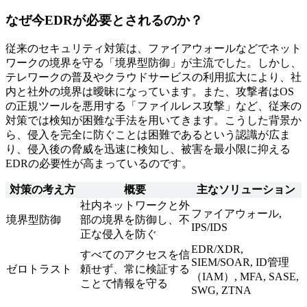
なぜ今EDRが必要とされるのか？
従来のセキュリティ対策は、ファイアウォールなどでネット
ワークの境界を守る「境界型防御」が主流でした。しかし、
テレワークの普及やクラウドサービスの利用拡大により、社
内と社外の境界は曖昧になっています。また、攻撃者はOS
の正規ツールを悪用する「ファイルレス攻撃」など、従来の
対策では検知が困難な手法を用いてきます。こうした背景か
ら、侵入を完全に防ぐことは困難であるという認識が広ま
り、侵入後の脅威を迅速に検知し、被害を最小限に抑える
EDRの必要性が高まっているのです。
対策の考え方
概要
主なソリューション
社内ネットワークと外
ファイアウォール,
境界型防御
部の境界を防御し、不
IPS/IDS
正な侵入を防ぐ
EDR/XDR,
すべてのアクセスを信
SIEM/SOAR, ID管理
ゼロトラスト
頼せず、常に検証する
（IAM）, MFA, SASE,
ことで情報を守る
SWG, ZTNA