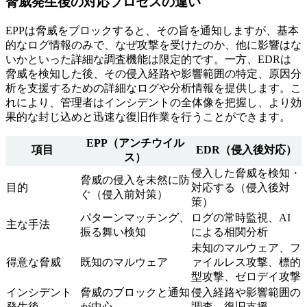
脅威発生後の対応プロセスの違い
EPPは脅威をブロックすると、その旨を通知しますが、基本
的なログ情報のみで、なぜ攻撃を受けたのか、他に影響はな
いかといった詳細な調査機能は限定的です。一方、EDRは
脅威を検知した後、その侵入経路や影響範囲の特定、原因分
析を支援するための詳細なログや分析情報を提供します。こ
れにより、管理者はインシデントの全体像を把握し、より効
果的な封じ込めと迅速な復旧作業を行うことができます。
EPP（アンチウイル
項目
EDR（侵入後対応）
ス）
侵入した脅威を検知・
脅威の侵入を未然に防
目的
対応する（侵入後対
ぐ（侵入前対策）
策）
パターンマッチング、
ログの常時監視、AI
主な手法
振る舞い検知
による相関分析
未知のマルウェア、フ
得意な脅威
既知のマルウェア
ァイルレス攻撃、標的
型攻撃、ゼロデイ攻撃
インシデント
脅威のブロックと通知
侵入経路や影響範囲の
発生後
が中心
調査、復旧支援