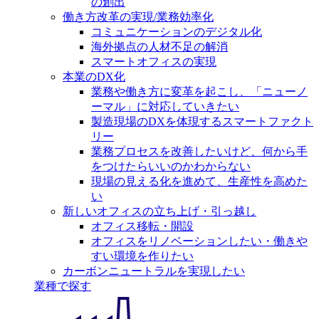
の創出
働き方改革の実現/業務効率化
コミュニケーションのデジタル化
海外拠点の人材不足の解消
スマートオフィスの実現
本業のDX化
業務や働き方に変革を起こし、「ニューノ
ーマル」に対応していきたい
製造現場のDXを体現するスマートファクト
リー
業務プロセスを改善したいけど、何から手
をつけたらいいのかわからない
現場の見える化を進めて、生産性を高めた
い
新しいオフィスの立ち上げ・引っ越し
オフィス移転・開設
オフィスをリノベーションしたい・働きや
すい環境を作りたい
カーボンニュートラルを実現したい
業種で探す